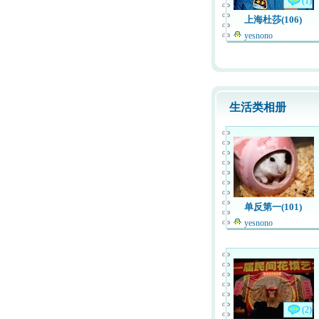
(1)
上海杜莎(106)
yesnono
生活类相册
单反第一(101)
yesnono
(2)