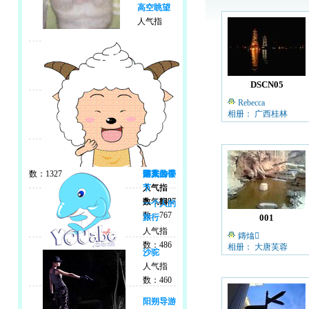
高空眺望
人气指
DSCN05
Rebecca
相册： 广西桂林
数：1327
游来游去
阳关公仔
落寞的季
人气指
人气指
节
数：1307
数：842
人气指
一个人的
数：767
旅行
001
人气指
鏄熻
数：486
相册： 大唐芙蓉
沙驼
人气指
数：460
阳朔导游