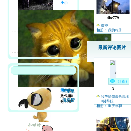
小小
4be779
御神
相册： 我的相册
最新评论图片
（1 条）
3
人气指
馒头
finland
周星星
数：440
人气指
人气指
閲嶅簡鍏艰亴濡瑰
活跃榜
鏈嶅姟
数：391
数：307
相册： 重庆兼职