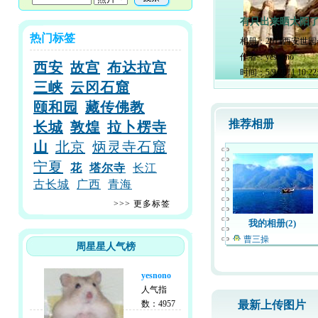
有只出来晒太阳
热门标签
相册：
2011西安世
作者：
yesnono
西安
故宫
布达拉宫
时间：
5/9/2011 10:2
三峡
云冈石窟
颐和园
藏传佛教
推荐相册
长城
敦煌
拉卜楞寺
山
北京
炳灵寺石窟
宁夏
花
塔尔寺
长江
古长城
广西
青海
>>>
更多标签
我的相册(2)
曹三操
周星星人气榜
yesnono
人气指
数：4957
最新上传图片