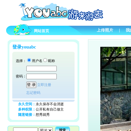
上传照片
|
我
网站首页
登录youabc
选择：
用户名
昵称
密码：
立即注册
忘记密码
永久空间：
永久保存不会消逝
多种权限：
公开私有自己做主
随意链接：
想秀就秀