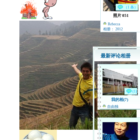
（1 条）
照片 051
Rebecca
相册： 2012
最新评论相册
(1)
我的相(7)
自由独