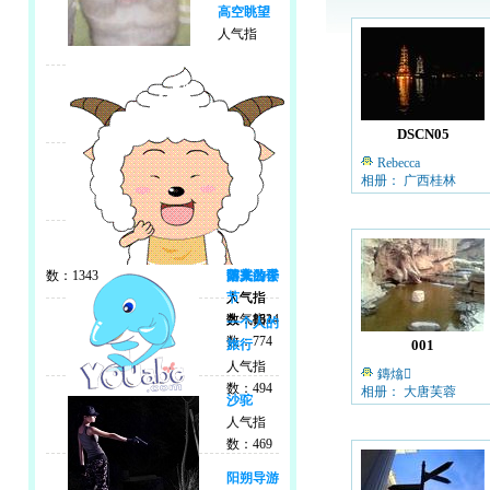
高空眺望
人气指
DSCN05
Rebecca
相册： 广西桂林
数：1343
游来游去
阳关公仔
落寞的季
人气指
人气指
节
数：1324
数：861
人气指
一个人的
数：774
旅行
001
人气指
鏄熻
数：494
相册： 大唐芙蓉
沙驼
人气指
数：469
阳朔导游