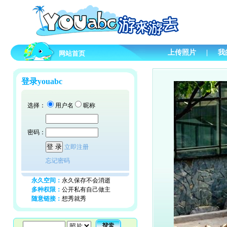
上传照片
|
我
网站首页
登录youabc
选择：
用户名
昵称
密码：
立即注册
忘记密码
永久空间：
永久保存不会消逝
多种权限：
公开私有自己做主
随意链接：
想秀就秀