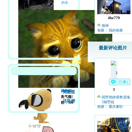
小小
4be779
御神
相册： 我的相册
最新评论图片
（1 条）
3
人气指
馒头
finland
周星星
数：441
人气指
人气指
閲嶅簡鍏艰亴濡瑰
活跃榜
鏈嶅姟
数：394
数：309
相册： 重庆兼职