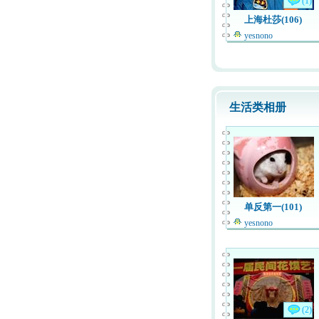
(1)
上海杜莎(106)
yesnono
生活类相册
单反第一(101)
yesnono
(2)