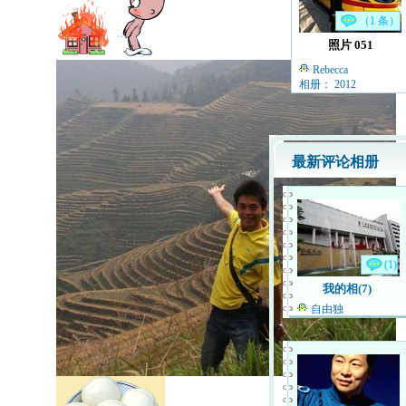
（1 条）
照片 051
Rebecca
相册： 2012
最新评论相册
(1)
我的相(7)
自由独