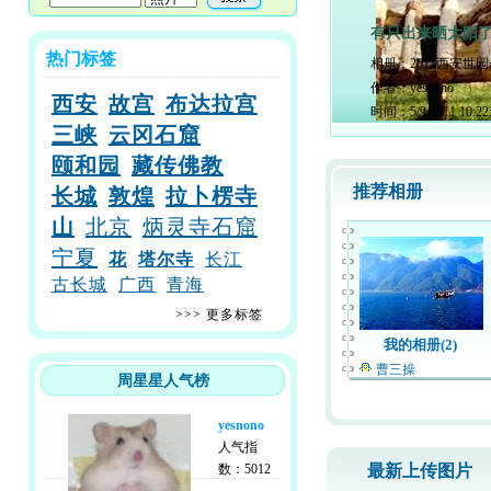
有只出来晒太阳
热门标签
相册：
2011西安世
作者：
yesnono
西安
故宫
布达拉宫
时间：
5/9/2011 10:2
三峡
云冈石窟
颐和园
藏传佛教
推荐相册
长城
敦煌
拉卜楞寺
山
北京
炳灵寺石窟
宁夏
花
塔尔寺
长江
古长城
广西
青海
>>>
更多标签
我的相册(2)
曹三操
周星星人气榜
yesnono
人气指
数：5012
最新上传图片