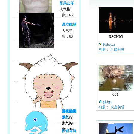
阳关公仔
人气指
数：66
高空眺望
人气指
数：60
DSCN05
Rebecca
相册： 广西桂林
001
鏄熻
相册： 大唐芙蓉
游来游去
落寞的季
一个人的
人气指
节
旅行
数：35
人气指
人气指
数：35
数：31
阳朔导游