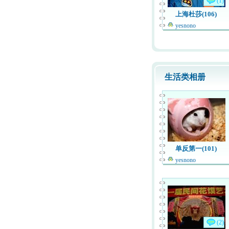
(1)
上海杜莎(106)
yesnono
生活类相册
单反第一(101)
yesnono
(2)