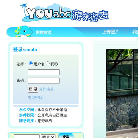
上传照片
|
我
网站首页
登录youabc
选择：
用户名
昵称
密码：
立即注册
忘记密码
永久空间：
永久保存不会消逝
多种权限：
公开私有自己做主
随意链接：
想秀就秀