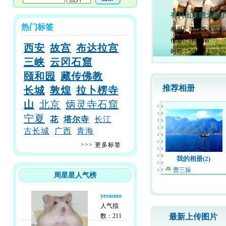
有只出来晒太阳
热门标签
相册：
2011西安世
作者：
yesnono
西安
故宫
布达拉宫
时间：
5/9/2011 10:2
三峡
云冈石窟
颐和园
藏传佛教
推荐相册
长城
敦煌
拉卜楞寺
山
北京
炳灵寺石窟
宁夏
花
塔尔寺
长江
古长城
广西
青海
>>>
更多标签
我的相册(2)
曹三操
周星星人气榜
yesnono
人气指
数：211
最新上传图片