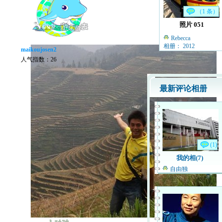
（1 条）
照片 051
Rebecca
相册： 2012
maikoujosen2
人气指数：26
最新评论相册
(1)
我的相(7)
自由独