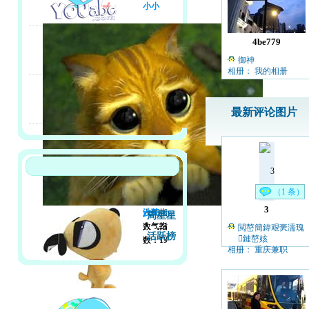
小小
4be779
御神
相册： 我的相册
最新评论图片
（1 条）
3
人气指
沙驼
yzxcmly
周星星
数：21
人气指
人气指
閲嶅簡鍏艰亴濡瑰
活跃榜
鏈嶅姟
数：19
数：17
相册： 重庆兼职