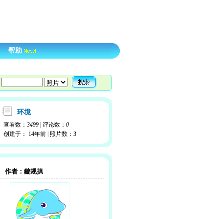
帮助
环境
查看数：
3499
| 评论数：
0
创建于：
14年
前 | 照片数：
3
作者：
鏇规搷