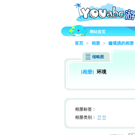
网站首页
首页
>
相册
>
鏇规搷的相册
缩略图
[相册]
环境
相册标签：
相册类别：
??
??