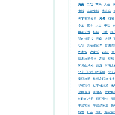
海南
二战
苹果
人生
鬼城
丰都鬼城
博览会
天下玉苑春照
风景
囧图
冬至
饺子
大巴
中巴
雕刻艺术
桂林
山水
梯
我的好图片
云南
大理
动物
美丽张家界
苏州缥
农家饭
农家乐
sdddc
大
深圳旅游景点
高清
壁纸
雾灵山风光
旅游
河南之
北京丘比特DIY蛋糕
北京
秦汉旅游
杭州友联旅行社
华强宾馆
辽宁省旅游
长
歪脖老母
青岩寺
敦煌风
刘刚的相册
丽江壹佳
丽
平遥客栈
平遥舒琢源
快
城墙
灯会
2011
青年旅