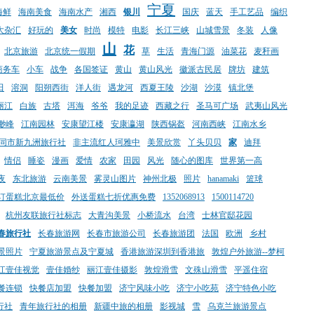
宁夏
海鲜
海南美食
海南水产
湘西
银川
国庆
蓝天
手工艺品
编织
大杂汇
好玩的
美女
时尚
模特
电影
长江三峡
山城雪景
冬装
人像
山
花
北京旅游
北京统一假期
草
生活
青海门源
油菜花
麦秆画
商务车
小车
战争
各国签证
黄山
黄山风光
徽派古民居
牌坊
建筑
田
溶洞
阳朔西街
洋人街
遇龙河
西夏王陵
沙湖
沙漠
镇北堡
丽江
白族
古塔
洱海
爷爷
我的足迹
西藏之行
圣马可广场
武夷山风光
缈峰
江南园林
安康望江楼
安康瀛湖
陕西锅盔
河南西峡
江南水乡
同市新九洲旅行社
非主流红人珂雅中
美景欣赏
丫头贝贝
家
迪拜
情侣
睡姿
漫画
爱情
农家
田园
风光
随心的图库
世界第一高
夜
东北旅游
云南美景
雾灵山图片
神州北极
照片
hanamaki
篮球
订蛋糕北京最低价
外送蛋糕七折优惠免费
1352068913
1500114720
杭州友联旅行社标志
大青沟美景
小桥流水
台湾
士林官邸花园
春旅行社
长春旅游网
长春市旅游公司
长春旅游团
法国
欧洲
乡村
景照片
宁夏旅游景点及宁夏城
香港旅游深圳到香港旅
敦煌户外旅游--梦柯
江壹佳视觉
壹佳婚纱
丽江壹佳摄影
敦煌滑雪
文殊山滑雪
平遥住宿
餐连锁
快餐店加盟
快餐加盟
济宁风味小吃
济宁小吃苑
济宁特色小吃
行社
青年旅行社的相册
新疆中旅的相册
影视城
雪
乌克兰旅游景点