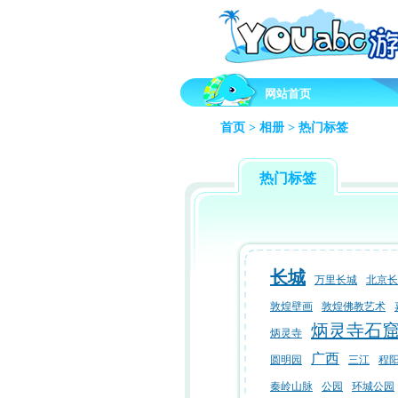
网站首页
首页
>
相册
> 热门标签
热门标签
长城
万里长城
北京长
敦煌壁画
敦煌佛教艺术
炳灵寺石
炳灵寺
广西
圆明园
三江
程
秦岭山脉
公园
环城公园