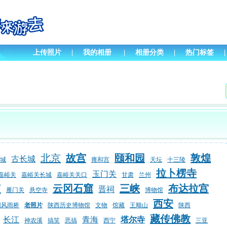
上传照片
|
我的相册
|
相册分类
|
热门标签
|
北京
故宫
颐和园
敦煌
古长城
城
雍和宫
天坛
十三陵
拉卜楞寺
玉门关
嘉峪关
嘉峪关长城
嘉峪关关口
甘肃
兰州
窟
云冈石窟
三峡
布达拉宫
晋祠
雁门关
悬空寺
博物馆
西安
阳风雨桥
老照片
陕西历史博物馆
文物
馆藏
王顺山
陕西
藏传佛教
长江
青海
塔尔寺
神农溪
搞笑
恶搞
西宁
三亚