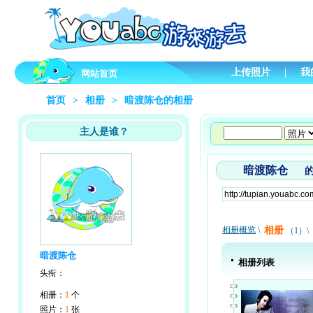
上传照片
|
我
网站首页
首页
>
相册
>
暗渡陈仓的相册
主人是谁？
暗渡陈仓
相册概览
\
相册
（1）\
暗渡陈仓
相册列表
头衔：
相册：
1
个
照片：
1
张