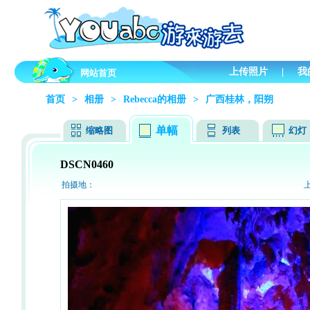
上传照片
|
我
网站首页
首页
>
相册
>
Rebecca的相册
>
广西桂林，阳朔
单幅
缩略图
列表
幻灯
DSCN0460
拍摄地：