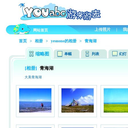
上传照片
|
我
网站首页
首页
>
相册
>
yesnono的相册
>
青海湖
缩略图
单幅
列表
幻灯
[相册]
青海湖
大美青海湖