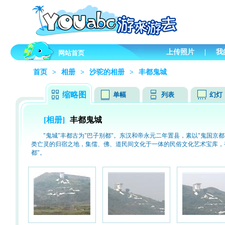
上传照片
|
我
网站首页
首页
>
相册
>
沙驼的相册
>
丰都鬼城
缩略图
单幅
列表
幻灯
[相册]
丰都鬼城
"鬼城"丰都古为"巴子别都"。东汉和帝永元二年置县，素以"鬼国京都
类亡灵的归宿之地，集儒、佛、道民间文化于一体的民俗文化艺术宝库，被
都"。