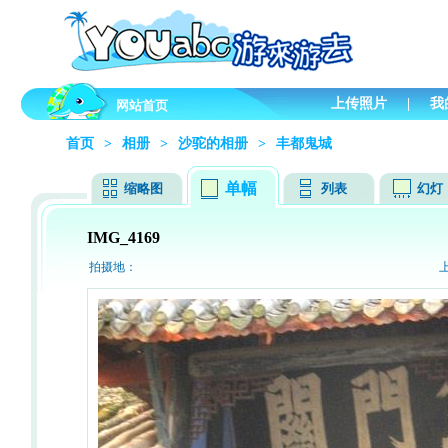
上传照片
|
我
网站首页
首页
>
相册
>
沙驼的相册
>
丰都鬼城
单幅
缩略图
列表
幻灯
IMG_4169
拍摄地：