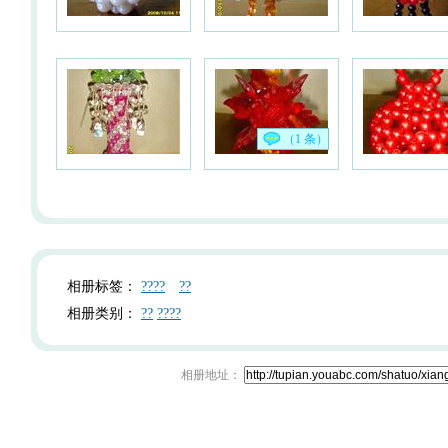
（1 条）
相册标签：
????
??
相册类别：
??
????
相册地址：