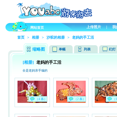
上传照片
|
我
网站首页
首页
>
相册
>
沙驼的相册
>
老妈的手工活
缩略图
单幅
列表
幻灯
[相册]
老妈的手工活
全是老妈亲手编的
（4 条）
（2 条）
（