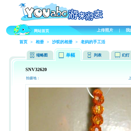
上传照片
|
我
网站首页
首页
>
相册
>
沙驼的相册
>
老妈的手工活
单幅
缩略图
列表
幻灯
SNV32620
拍摄地：