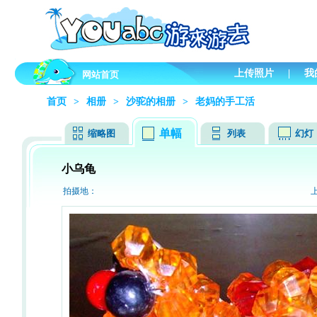
上传照片
|
我
网站首页
首页
>
相册
>
沙驼的相册
>
老妈的手工活
单幅
缩略图
列表
幻灯
小乌龟
拍摄地：